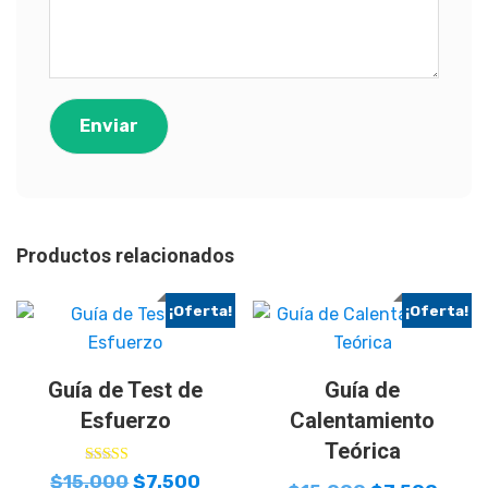
Productos relacionados
¡Oferta!
¡Oferta!
Guía de Test de
Guía de
Esfuerzo
Calentamiento
Teórica
Valorado con
$
15.000
$
7.500