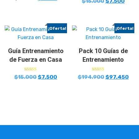
$
15.000
$
7.500
5.00
de 5
¡Oferta!
¡Oferta!
Guía Entrenamiento
Pack 10 Guías de
de Fuerza en Casa
Entrenamiento
Valorado con
Valorado con
$
15.000
$
7.500
$
194.900
$
97.450
5.00
5.00
de 5
de 5