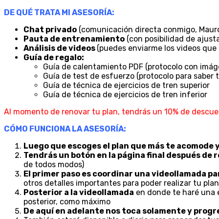
DE QUÉ TRATA MI ASESORÍA:
Chat privado
(comunicación directa conmigo, Mauro L
Pauta de entrenamiento
(con posibilidad de ajust
Análisis de videos
(puedes enviarme los videos que 
Guía de regalo:
Guía de calentamiento PDF (protocolo con imáge
Guía de test de esfuerzo (protocolo para saber 
Guía de técnica de ejercicios de tren superior
Guía de técnica de ejercicios de tren inferior
Al momento de renovar tu plan, tendrás un 10% de descue
CÓMO FUNCIONA LA ASESORÍA:
Luego que escoges el plan que más te acomode y
Tendrás un botón en la página final después de re
de todos modos)
El primer paso es coordinar una videollamada p
otros detalles importantes para poder realizar tu pla
Posterior a la videollamada
en donde te haré una en
posterior, como máximo
De aquí en adelante nos toca solamente y progr