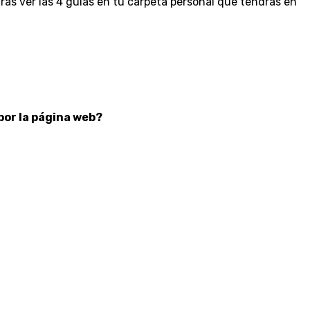
rás ver las 4 guías en tu carpeta personal que tendrás en
por la página web?