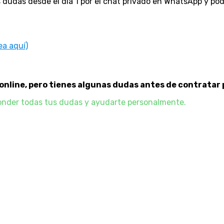
s dudas desde el día 1 por el chat privado en WhatsApp y pod
ea aquí)
online, pero tienes algunas dudas antes de contratar 
ponder todas tus dudas y ayudarte personalmente.