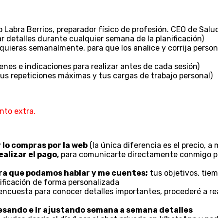
abra Berrios, preparador físico de profesión. CEO de Salud 
ar detalles durante cualquier semana de la planificación)
quieras semanalmente, para que los analice y corrija perso
nes e indicaciones para realizar antes de cada sesión)
tus repeticiones máximas y tus cargas de trabajo personal)
nto extra.
 lo compras por la web
(la única diferencia es el precio, 
alizar el pago,
para comunicarte directamente conmigo po
ara que podamos hablar y me cuentes;
tus objetivos, tiem
nificación de forma personalizada
cuesta para conocer detalles importantes, procederé a realiz
esando e ir ajustando semana a semana detalles